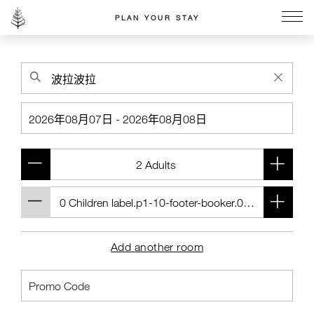
PLAN YOUR STAY
Go to the Four Seasons home page
Add another room