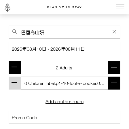
PLAN YOUR STAY
Go to the Four Seasons home page
Add another room