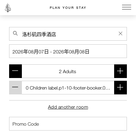
PLAN YOUR STAY
Go to the Four Seasons home page
Add another room