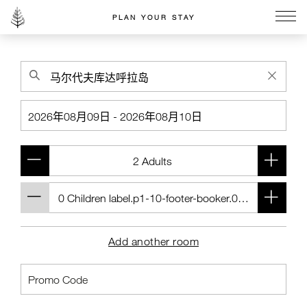
PLAN YOUR STAY
Go to the Four Seasons home page
Add another room