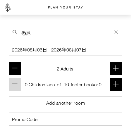
PLAN YOUR STAY
Go to the Four Seasons home page
Add another room