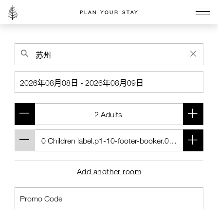
PLAN YOUR STAY
Go to the Four Seasons home page
Add another room