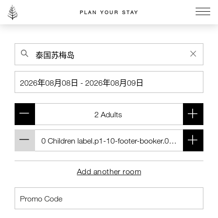
PLAN YOUR STAY
Go to the Four Seasons home page
Add another room