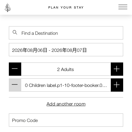
PLAN YOUR STAY
Go to the Four Seasons home page
Add another room