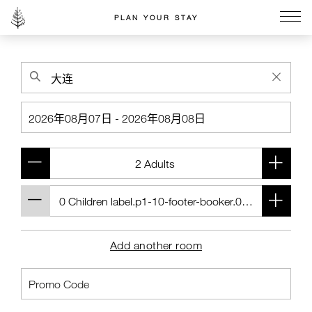
PLAN YOUR STAY
Go to the Four Seasons home page
Add another room