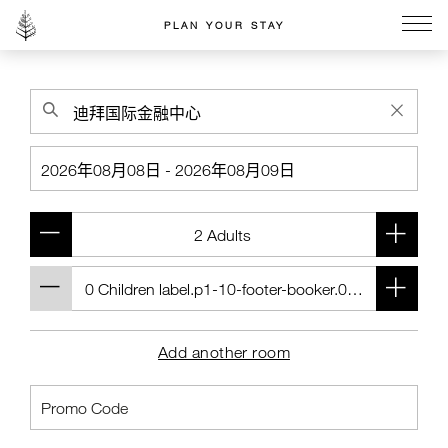
PLAN YOUR STAY
Go to the Four Seasons home page
Add another room