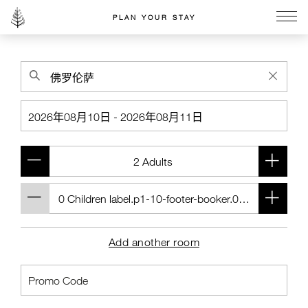
PLAN YOUR STAY
Go to the Four Seasons home page
Add another room