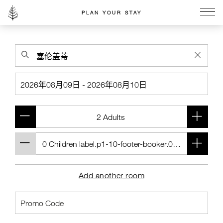
PLAN YOUR STAY
Go to the Four Seasons home page
Add another room