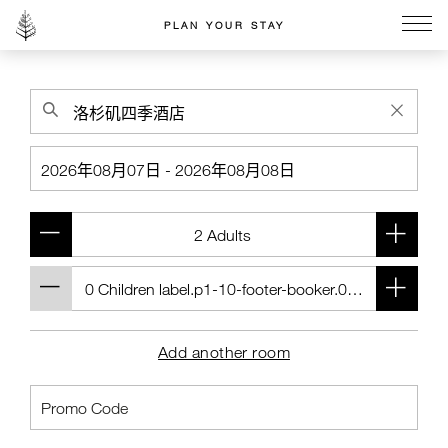
PLAN YOUR STAY
Go to the Four Seasons home page
Add another room