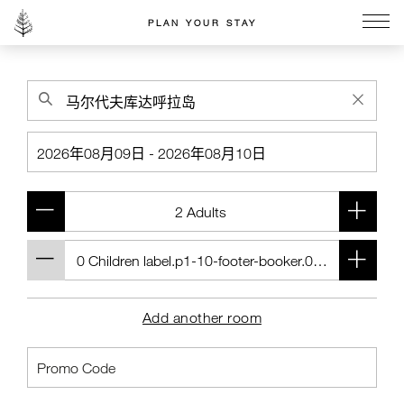
PLAN YOUR STAY
Go to the Four Seasons home page
Add another room