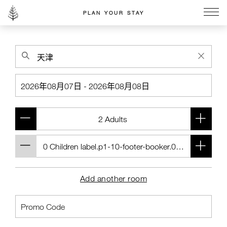
PLAN YOUR STAY
Go to the Four Seasons home page
Add another room