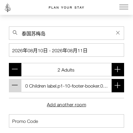
PLAN YOUR STAY
Go to the Four Seasons home page
Add another room