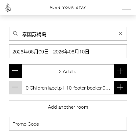
PLAN YOUR STAY
Go to the Four Seasons home page
Add another room